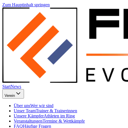
Zum Hauptinhalt springen
Start
News
Verein
Über uns
Wer wir sind
Unser Team
Trainer & Trainerinnen
Unsere Kämpfer
Athleten im Ring
Veranstaltungen
Termine & Wettkämpfe
FAQ
Häufige Fragen