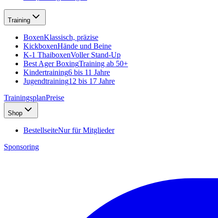
Training
Boxen
Klassisch, präzise
Kickboxen
Hände und Beine
K-1 Thaiboxen
Voller Stand-Up
Best Ager Boxing
Training ab 50+
Kindertraining
6 bis 11 Jahre
Jugendtraining
12 bis 17 Jahre
Trainingsplan
Preise
Shop
Bestellseite
Nur für Mitglieder
Sponsoring